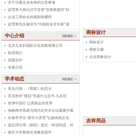
关于注册企业名称的注意事项
赵雪寒大师论汉字音律“宫商角徵羽”对
企业工商命名的规则有哪些
赵雪寒先生被评为“中国姓名学专家”感
商标设计
中心介绍
MORE +
商标设计
北京九名轩国际文化传媒有限公司
商标注册
联系我们
企业形象设计
加盟合作
专家介绍
学术动态
MORE +
青岛日报：《周易》的启示
官员热学“规划”传递什么信号-九名轩
世博中国行 让周易走向世界
海峡两岸周易与现代化学术论坛隆重开幕
长春市开办“易学大讲堂”弘扬传统文化
吉祥用品
温总理引用《易经》原文：时进则进，时
南开大学教授吴克峰讲易学