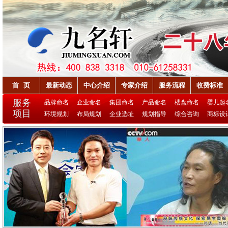
首 页
最新动态
中心介绍
专家介绍
服务流程
收费标准
服务
品牌命名
企业命名
集团命名
产品命名
楼盘命名
婴儿起
项目
环境规划
布局规划
企业选址
规划指导
综合咨询
商标设