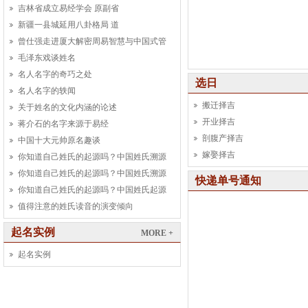
吉林省成立易经学会 原副省
新疆一县城延用八卦格局 道
曾仕强走进厦大解密周易智慧与中国式管
毛泽东戏谈姓名
名人名字的奇巧之处
选日
名人名字的轶闻
搬迁择吉
关于姓名的文化内涵的论述
开业择吉
蒋介石的名字来源于易经
剖腹产择吉
中国十大元帅原名趣谈
嫁娶择吉
你知道自己姓氏的起源吗？中国姓氏溯源
你知道自己姓氏的起源吗？中国姓氏溯源
快递单号通知
你知道自己姓氏的起源吗？中国姓氏起源
值得注意的姓氏读音的演变倾向
起名实例
MORE +
起名实例