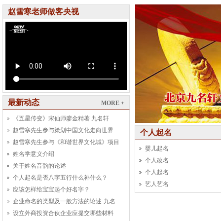
赵雪寒老师做客央视
最新动态
MORE +
《五星传变》宋仙师廖金精著 九名轩
赵雪寒先生参与策划中国文化走向世界
个人起名
赵雪寒先生参与《和谐世界文化城》项目
婴儿起名
姓名学意义介绍
个人改名
关于姓名音韵的论述
个人起名
个人起名是否八字五行什么补什么？
艺人艺名
应该怎样给宝宝起个好名字？
企业命名的类型及一般方法的论述-九名
设立外商投资合伙企业应提交哪些材料